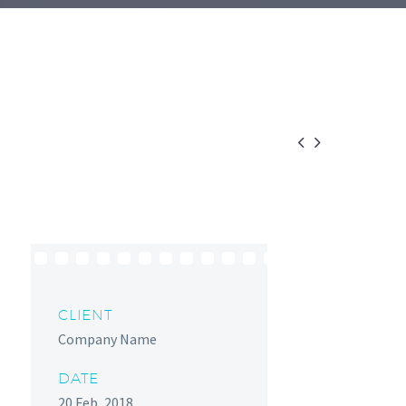


CLIENT
Company Name
DATE
20 Feb, 2018