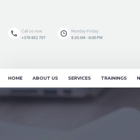
Call us now
Monday-Friday
+376 882 707
8:30 AM - 6:00 PM
HOME
ABOUT US
SERVICES
TRAININGS