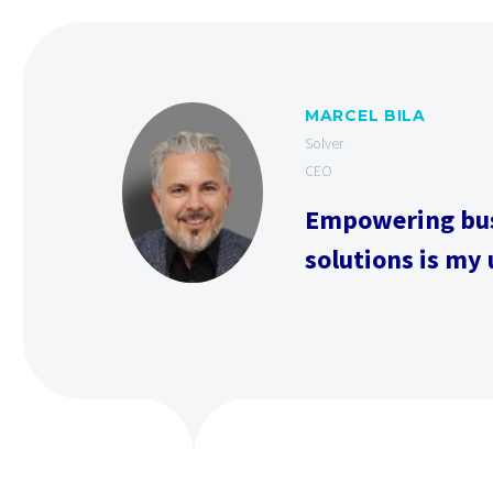
MARCEL BILA
Solver
CEO
Empowering busi
solutions is my