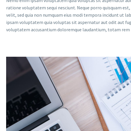
Nemo enim ipsam voluptatem quia voluptas sit aspernatur aut 
ratione voluptatem sequi nesciunt. Neque porro quisquam est, q
velit, sed quia non numquam eius modi tempora incidunt ut 
ipsam voluptatem quia voluptas sit aspernatur aut odit aut fugi
voluptatem accusantium doloremque laudantium, totam rem ape