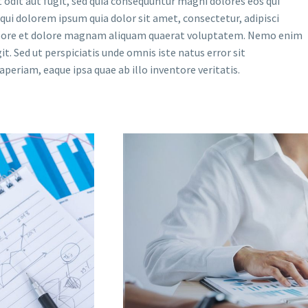
odit aut fugit, sed quia consequuntur magni dolores eos qui
ui dolorem ipsum quia dolor sit amet, consectetur, adipisci
labore et dolore magnam aliquam quaerat voluptatem. Nemo enim
t. Sed ut perspiciatis unde omnis iste natus error sit
riam, eaque ipsa quae ab illo inventore veritatis.